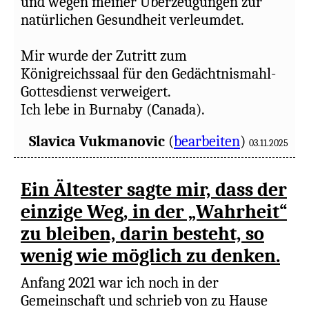
und wegen meiner Überzeugungen zur
folgenden Informationen von Dritten auf
natürlichen Gesundheit verleumdet.
Facebook gepostet habe.
Mir wurde der Zutritt zum
https://downloads.regulations.gov/CDC-
Königreichssaal für den Gedächtnismahl-
2022-0111-115274/attachment_3.pdf
Gottesdienst verweigert.
Ich lebe in Burnaby (Canada).
https://www.soa.org/resources/experience-
studies/2022/group-life-covid-19-
Slavica Vukmanovic
(
bearbeiten
)
03.11.2025
mortality/
Ein Ältester sagte mir, dass der
https://www.spglobal.com/market-
einzige Weg, in der „Wahrheit“
intelligence/en/news-
insights/articles/2022/3/us-death-benefit-
zu bleiben, darin besteht, so
payouts-hit-record-high-in-2021-69102708
wenig wie möglich zu denken.
Das führte zu einer
Anfang 2021 war ich noch in der
Gerichtskommissionssitzung mit den
Gemeinschaft und schrieb von zu Hause