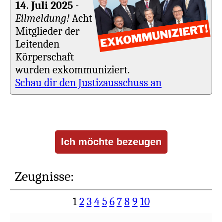
14. Juli 2025
-
Eilmeldung!
Acht
Mitglieder der
Leitenden
Körperschaft
wurden exkommuniziert.
Schau dir den Justizausschuss an
Zeugnisse:
1
2
3
4
5
6
7
8
9
10