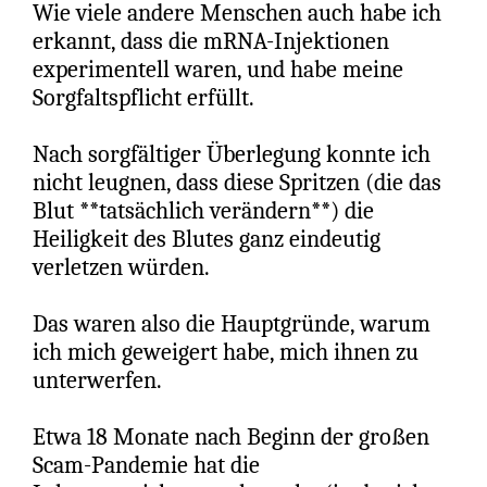
prüfen. Die Salbung war öffentlich und
Wie viele andere Menschen auch habe ich
ging mit Gaben des Geistes einher. Ich finde
erkannt, dass die mRNA-Injektionen
keinen Hinweis auf eine geheime Salbung.
experimentell waren, und habe meine
Sind wir tatsächlich Menschen gefolgt, vor
Sorgfaltspflicht erfüllt.
denen Jesus uns gewarnt hat?
Nach sorgfältiger Überlegung konnte ich
„Denn viele werden unter meinem Namen
nicht leugnen, dass diese Spritzen (die das
kommen und sagen: ‘Ich bin der Christus’,
Blut **tatsächlich verändern**) die
und sie werden viele irreführen.“
Heiligkeit des Blutes ganz eindeutig
(Matthäus 24:5)
verletzen würden.
Wir müssen intensiv beten, um klare
Das waren also die Hauptgründe, warum
Anleitung und unverfälschte Wahrheit zu
ich mich geweigert habe, mich ihnen zu
erhalten. Diese Welt ist von Lügen
unterwerfen.
durchdrungen, es ist sehr schwer, sie zu
durchschauen, und es ist uns nicht
Etwa 18 Monate nach Beginn der großen
möglich, ohne Führung unseren Weg zu
Scam-Pandemie hat die
finden. „Seid wachsam zu jeder Zeit und