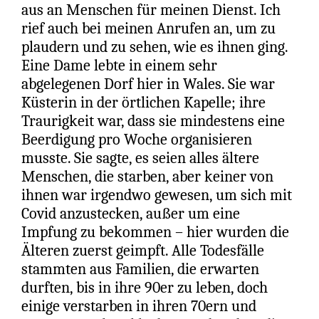
Ältesten.
aus an Menschen für meinen Dienst. Ich
rief auch bei meinen Anrufen an, um zu
Man sagte mir...
plaudern und zu sehen, wie es ihnen ging.
Eine Dame lebte in einem sehr
„Nimm diese Beiträge herunter, oder wir
abgelegenen Dorf hier in Wales. Sie war
werden dich ausschließen, weil du die
Küsterin in der örtlichen Kapelle; ihre
Versammlung spaltest!“
Traurigkeit war, dass sie mindestens eine
Beerdigung pro Woche organisieren
Das war der Tropfen, der das Fass zum
musste. Sie sagte, es seien alles ältere
Überlaufen gebracht hat!!!
Menschen, die starben, aber keiner von
ihnen war irgendwo gewesen, um sich mit
Ich bin 65 Jahre alt. Ich lebe in Crossville
Covid anzustecken, außer um eine
(Vereinigte Staaten).
Impfung zu bekommen – hier wurden die
Älteren zuerst geimpft. Alle Todesfälle
FASSUNGSLOS und WUTENTBRANNT !!!
stammten aus Familien, die erwarten
(
bearbeiten
)
durften, bis in ihre 90er zu leben, doch
10.07.2026
einige verstarben in ihren 70ern und