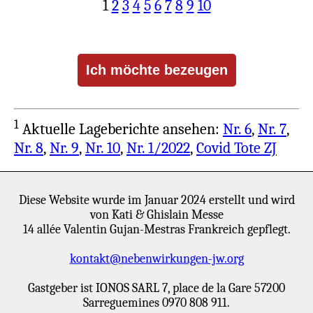
antworten.
1
2
3
4
5
6
7
8
9
10
Ein anderer Ältester sagte mir, dass der
einzige Weg, in der „Wahrheit“ zu bleiben,
darin bestehe, so wenig wie möglich zu
denken. Wie passt das dann zu Matthäus
22:37? „Jesus antwortete: ‚Du sollst den
1
Herrn, deinen Gott, lieben mit deinem
Aktuelle Lageberichte ansehen:
Nr. 6
,
Nr. 7
,
ganzen Herzen und mit deiner ganzen
Nr. 8
,
Nr. 9
,
Nr. 10
,
Nr. 1/2022
,
Covid Tote ZJ
Seele und mit deinem ganzen Denken.‘“
Sicherlich können wir, wenn wir unseren
Verstand ausschalten, nicht mehr anbeten?
Diese Website wurde im Januar 2024 erstellt und wird
von Kati & Ghislain Messe
14 allée Valentin Gujan-Mestras Frankreich gepflegt.
Es gab einen Ältesten, der mich während
des gesamten Lockdowns anrief und tiefe
kontakt@nebenwirkungen-jw.org
Bedenken über den sehr beunruhigenden
Gastgeber ist IONOS SARL 7, place de la Gare 57200
Weg äußerte, den die Gesellschaft
Sarreguemines 0970 808 911.
einschlug; dieser Mann ging später zu den