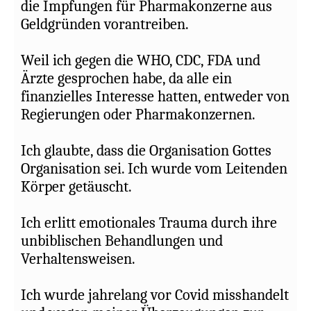
Grippejahr.
die Impfungen für Pharmakonzerne aus
Geldgründen vorantreiben.
Nun wird es interessant:
Weil ich gegen die WHO, CDC, FDA und
Die erste Hälfte des Jahres 2021 blieb
Ärzte gesprochen habe, da alle ein
unverändert, **aber unmittelbar nach der
finanzielles Interesse hatten, entweder von
Freigabe der mRNA-Injektionen** (und
Regierungen oder Pharmakonzernen.
nein, das sind keine Impfstoffe im
ursprünglichen Sinne) stiegen die
Ich glaubte, dass die Organisation Gottes
Sterberaten in der zweiten Hälfte des
Organisation sei. Ich wurde vom Leitenden
Jahres 2021 um einen beispiellosen 80 %
Körper getäuscht.
an!!!
Ich erlitt emotionales Trauma durch ihre
Das führte zu einem Anstieg der gesamten
unbiblischen Behandlungen und
Sterblichkeitsrate um 40 % für das Jahr
Verhaltensweisen.
2021.
Ich wurde jahrelang vor Covid misshandelt
Unnötig zu erwähnen, dass ich die