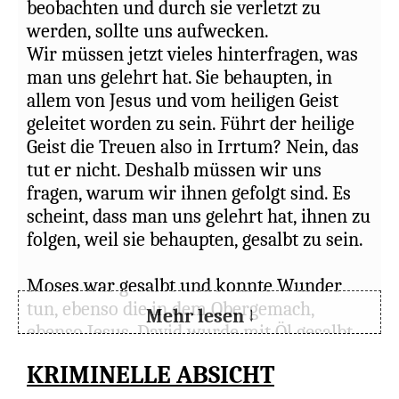
beobachten und durch sie verletzt zu
werden, sollte uns aufwecken.
Wir müssen jetzt vieles hinterfragen, was
man uns gelehrt hat. Sie behaupten, in
allem von Jesus und vom heiligen Geist
geleitet worden zu sein. Führt der heilige
Geist die Treuen also in Irrtum? Nein, das
tut er nicht. Deshalb müssen wir uns
fragen, warum wir ihnen gefolgt sind. Es
scheint, dass man uns gelehrt hat, ihnen zu
folgen, weil sie behaupten, gesalbt zu sein.
Moses war gesalbt und konnte Wunder
tun, ebenso die in dem Obergemach,
Mehr lesen ↓
ebenso Jesus. David wurde mit Öl gesalbt
und er prophezeite. Wir sollten die
KRIMINELLE ABSICHT
gesalbten Personen in der Bibel erneut