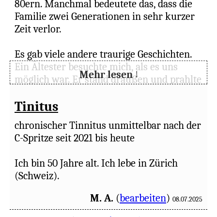
80ern. Manchmal bedeutete das, dass die
Familie zwei Generationen in sehr kurzer
Zeit verlor.
Es gab viele andere traurige Geschichten.
Ein Ältester besuchte mich, als es uns
Mehr lesen ↓
möglich war. Er stand draußen und prahlte
damit, dass er und seine Frau geimpft
seien, er sehe kein Problem darin. Ich
Tinitus
fragte ihn, ob es klug sei, damit zu prahlen,
chronischer Tinnitus unmittelbar nach der
da wir alle wussten, dass die Impfstoffe
C-Spritze seit 2021 bis heute
nicht ohne Abtreibungen hergestellt
worden sein konnten. Ich fragte, ob die
Ich bin 50 Jahre alt. Ich lebe in Zürich
starke Unterstützung der Impfungen
(Schweiz).
durch die Gesellschaft nicht implizit eine
Unterstützung der Abtreibung sei. Er
M. A.
(
bearbeiten
)
08.07.2025
schaute zu Boden und wollte nicht