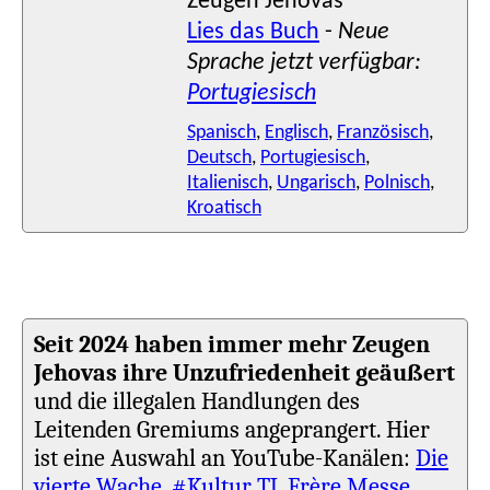
Zeugen Jehovas
Lies das Buch
-
Neue
Sprache jetzt verfügbar:
Portugiesisch
Spanisch
,
Englisch
,
Französisch
,
Deutsch
,
Portugiesisch
,
Italienisch
,
Ungarisch
,
Polnisch
,
Kroatisch
Seit 2024 haben immer mehr Zeugen
Jehovas ihre Unzufriedenheit geäußert
und die illegalen Handlungen des
Leitenden Gremiums angeprangert. Hier
ist eine Auswahl an YouTube-Kanälen:
Die
vierte Wache
,
#Kultur TJ
,
Frère Messe
,