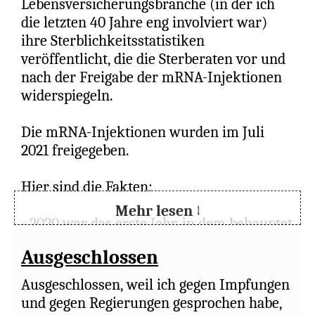
Lebensversicherungsbranche (in der ich
betet, dass ihr die Kraft und Fähigkeit habt,
die letzten 40 Jahre eng involviert war)
all dem zu entfliehen, was geschehen soll,
ihre Sterblichkeitsstatistiken
und vor dem Menschensohn zu stehen.“
veröffentlicht, die die Sterberaten vor und
(Lukas 21:36)
nach der Freigabe der mRNA-Injektionen
widerspiegeln.
Es fühlt sich an, als ob die Zeit näher rückt.
Mögen eure aufrichtigen Gebete gesegnet
Die mRNA-Injektionen wurden im Juli
sein.
2021 freigegeben.
Ich lebe in (Wales).
Hier sind die Fakten:
L
(
bearbeiten
)
25.07.2026
Mehr lesen ↓
- 2020 war das erste Jahr, in dem behauptet
wurde, Covid sei eine Pandemie. In diesem
Ausgeschlossen
Jahr lagen die Sterblichkeitsraten nur
leicht über dem Durchschnitt und waren
Ausgeschlossen, weil ich gegen Impfungen
nicht schlimmer als in einem schlechten
und gegen Regierungen gesprochen habe,